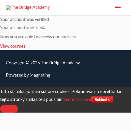
Main
Men
Your account was verified
Your account is verified.
Now you are able to access our courses.
View courses
Copyright © 2026
The Bridge Academy
Powered by
Magneting
Táto stránka používa súbory cookies. Pokračovaním v prehliadaní
tejto stránky súhlasíte s použitím
Viac informácií
Súhlasím